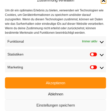
Zustimmung verwalten
Ettlinger Straße 59, 76137 Karlsruhe, Germany
Um dir ein optimales Erlebnis zu bieten, verwenden wir Technologien wie
+49 721 668004230
Cookies, um Geräteinformationen zu speichern und/oder darauf
zuzugreifen. Wenn du diesen Technologien zustimmst, können wir Daten
wie das Surfverhalten oder eindeutige IDs auf dieser Website verarbeiten.
Wenn du deine Zustimmung nicht erteilst oder zurückziehst, können
bestimmte Merkmale und Funktionen beeinträchtigt werden.
Funktional
Immer aktiv
Startseite
Unternehmen
Statistiken
Produkte
Marketing
Anwendungen
EyeCademy
Akzeptieren
Partnershop
Ablehnen
News
Einstellungen speichern
Impressum
Datenschutzerklärung
AGB
Karriere