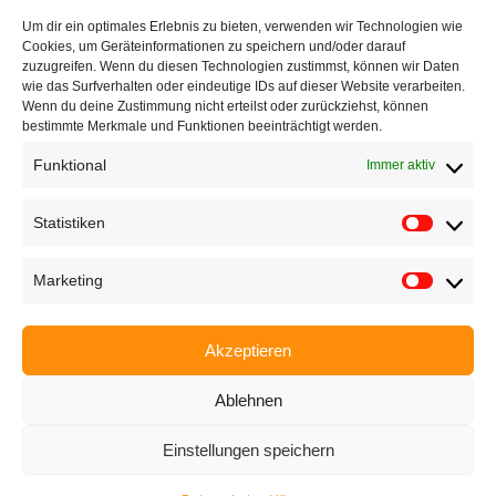
Um dir ein optimales Erlebnis zu bieten, verwenden wir Technologien wie
+49 721 668004230
Cookies, um Geräteinformationen zu speichern und/oder darauf
zuzugreifen. Wenn du diesen Technologien zustimmst, können wir Daten
wie das Surfverhalten oder eindeutige IDs auf dieser Website verarbeiten.
Wenn du deine Zustimmung nicht erteilst oder zurückziehst, können
bestimmte Merkmale und Funktionen beeinträchtigt werden.
Funktional
Immer aktiv
Startseite
Unternehmen
Statistiken
Produkte
Marketing
Anwendungen
EyeCademy
Akzeptieren
Partnershop
Ablehnen
News
Einstellungen speichern
Impressum
Datenschutzerklärung
AGB
Karriere