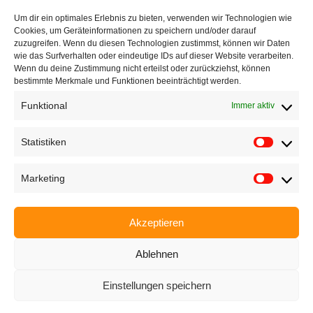
Um dir ein optimales Erlebnis zu bieten, verwenden wir Technologien wie
+49 721 668004230
Cookies, um Geräteinformationen zu speichern und/oder darauf
zuzugreifen. Wenn du diesen Technologien zustimmst, können wir Daten
wie das Surfverhalten oder eindeutige IDs auf dieser Website verarbeiten.
Wenn du deine Zustimmung nicht erteilst oder zurückziehst, können
bestimmte Merkmale und Funktionen beeinträchtigt werden.
Funktional
Immer aktiv
Startseite
Unternehmen
Statistiken
Produkte
Marketing
Anwendungen
EyeCademy
Akzeptieren
Partnershop
Ablehnen
News
Einstellungen speichern
Impressum
Datenschutzerklärung
AGB
Karriere