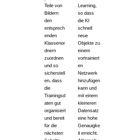
Teile von
Learning,
Bildern
so dass
den
die KI
entsprech
schnell
enden
neue
Klassenor
Objekte zu
dnern
einem
zuordnen
vortrainiert
und so
en
sicherstell
Netzwerk
en, dass
hinzufügen
die
kann und
Trainingsd
mit einem
aten gut
kleineren
organisiert
Datensatz
und bereit
eine hohe
für die
Genauigke
nächsten
it erreicht.