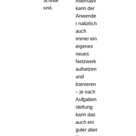
Schritte
Alternativ
sind.
kann der
Anwende
r natürlich
auch
immer ein
eigenes
neues
Netzwerk
aufsetzen
und
trainieren
– je nach
Aufgaben
stellung
kann das
auch ein
guter aber