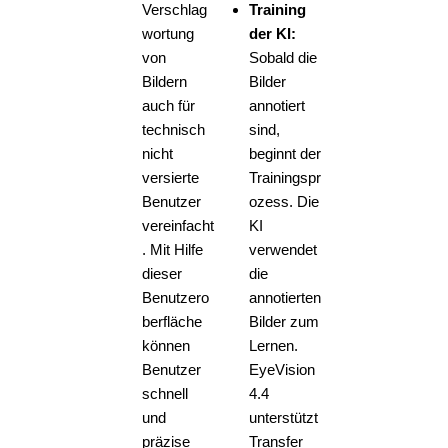
Verschlag
Training
wortung
der KI:
von
Sobald die
Bildern
Bilder
auch für
annotiert
technisch
sind,
nicht
beginnt der
versierte
Trainingspr
Benutzer
ozess. Die
vereinfacht
KI
. Mit Hilfe
verwendet
dieser
die
Benutzero
annotierten
berfläche
Bilder zum
können
Lernen.
Benutzer
EyeVision
schnell
4.4
und
unterstützt
präzise
Transfer