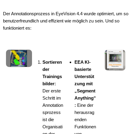
Der Annotationsprozess in EyeVision 4.4 wurde optimiert, um so
benutzerfreundlich und effizient wie möglich zu sein. Und so
funktioniert es:
Sortieren
EEA KI-
der
basierte
Trainings
Unterstüt
bilder:
zung mit
Der erste
„Segment
Schritt im
Anything“
Annotation
:
Eine der
sprozess
herausrag
ist die
enden
Organisati
Funktionen
on der
von