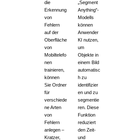
die
„Segment
Erkennung
Anything“-
von
Modells
Fehlern
können
auf der
Anwender
Oberfläche
KI nutzen,
von
um
Mobiltelefo
Objekte in
nen
einem Bild
trainieren,
automatisc
können
h zu
Sie Ordner
identifizier
für
en und zu
verschiede
segmentie
ne Arten
ren. Diese
von
Funktion
Fehlern
reduziert
anlegen –
den Zeit-
Kratzer,
und