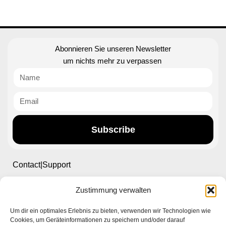
Abonnieren Sie unseren Newsletter
um nichts mehr zu verpassen
Subscribe
Contact|Support
Zustimmung verwalten
Ettlinger Straße 59, 76137 Karlsruhe, Germany
Um dir ein optimales Erlebnis zu bieten, verwenden wir Technologien wie
+49 721 668004230
Cookies, um Geräteinformationen zu speichern und/oder darauf