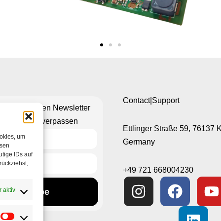
Contact|Support
n Sie unseren Newsletter
hts mehr zu verpassen
Ettlinger Straße 59, 76137 
ookies, um
Germany
esen
tige IDs auf
rückziehst,
+49 721 668004230
 aktiv
Subscribe