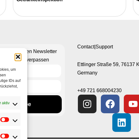
Contact|Support
n Sie unseren Newsletter
hts mehr zu verpassen
Ettlinger Straße 59, 76137 
ookies, um
Germany
esen
tige IDs auf
rückziehst,
+49 721 668004230
 aktiv
Subscribe