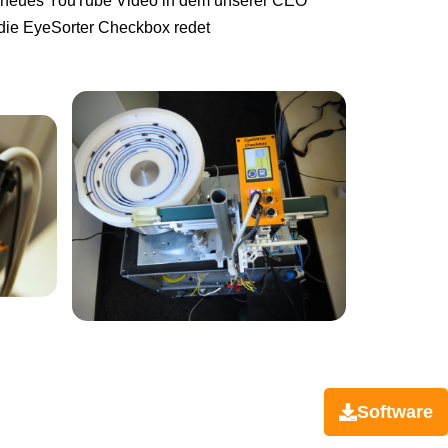
 neues YouTube Video in dem unserer CEO
 die EyeSorter Checkbox redet
Software