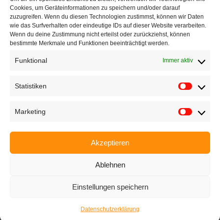
+49 721 668004230
Cookies, um Geräteinformationen zu speichern und/oder darauf
zuzugreifen. Wenn du diesen Technologien zustimmst, können wir Daten
wie das Surfverhalten oder eindeutige IDs auf dieser Website verarbeiten.
Wenn du deine Zustimmung nicht erteilst oder zurückziehst, können
bestimmte Merkmale und Funktionen beeinträchtigt werden.
Funktional
Immer aktiv
Startseite
Unternehmen
Statistiken
Produkte
Marketing
Anwendungen
EyeCademy
Akzeptieren
Partnershop
Ablehnen
News
Einstellungen speichern
Impressum
Datenschutzerklärung
AGB
Karriere
Datenschutzerklärung
Neve
| Präsentiert von
WordPress