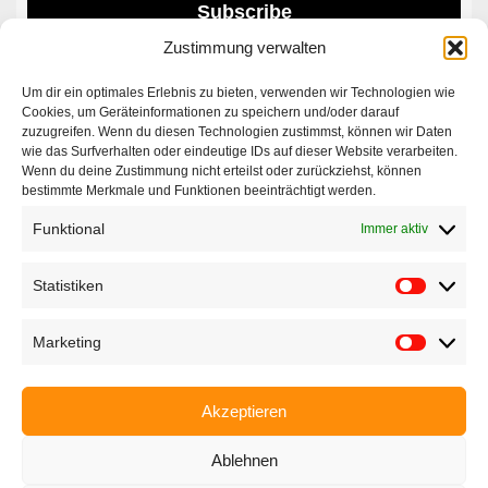
Subscribe
Zustimmung verwalten
Um dir ein optimales Erlebnis zu bieten, verwenden wir Technologien wie
Contact|Support
Cookies, um Geräteinformationen zu speichern und/oder darauf
zuzugreifen. Wenn du diesen Technologien zustimmst, können wir Daten
wie das Surfverhalten oder eindeutige IDs auf dieser Website verarbeiten.
Ettlinger Straße 59, 76137 Karlsruhe, Germany
Wenn du deine Zustimmung nicht erteilst oder zurückziehst, können
bestimmte Merkmale und Funktionen beeinträchtigt werden.
+49 721 668004230
Funktional
Immer aktiv
Statistiken
Marketing
Startseite
Unternehmen
Akzeptieren
Produkte
Ablehnen
Anwendungen