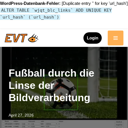
WordPress-Datenbank-Fehler:
[Duplicate entry '' for key 'url_hash']
ALTER TABLE `wjqt_blc_links` ADD UNIQUE KEY
`url_hash` (`url_hash`)
Login
Zum
Inhalt
springen
Fußball durch die
Linse der
Bildverarbeitung
April 27, 2026