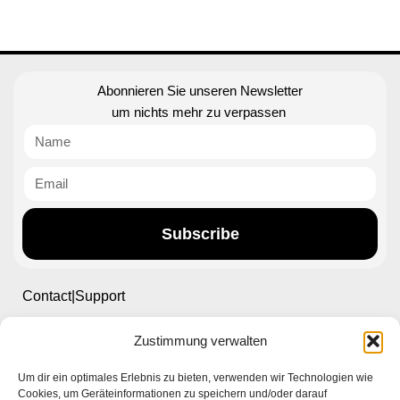
Abonnieren Sie unseren Newsletter
um nichts mehr zu verpassen
Subscribe
Contact|Support
Zustimmung verwalten
Ettlinger Straße 59, 76137 Karlsruhe, Germany
Um dir ein optimales Erlebnis zu bieten, verwenden wir Technologien wie
+49 721 668004230
Cookies, um Geräteinformationen zu speichern und/oder darauf