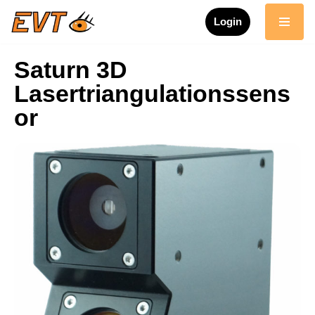
Login
Zum
Inhalt
Saturn 3D
springen
Lasertriangulationssens
or