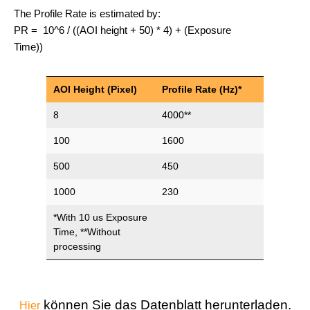
The Profile Rate is estimated by:
PR = 10^6 / ((AOI height + 50) * 4) + (Exposure
Time))
AOI Height (Pixel)
Profile Rate (Hz)*
8
4000**
100
1600
500
450
1000
230
*With 10 us Exposure
Time, **Without
processing
können Sie das Datenblatt herunterladen.
Hier