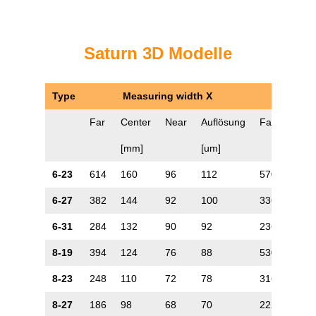
Saturn 3D Modelle
Type
Measuring width X
Far
Center
Near
Auflösung
Far
Cente
[mm]
[um]
6-23
614
160
96
112
570
106
6-27
382
144
92
100
336
88
6-31
284
132
90
92
236
72
8-19
394
124
76
88
530
132
8-23
248
110
72
78
316
106
8-27
186
98
68
70
222
88