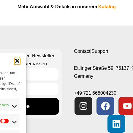
Mehr Auswahl & Details in unserem
Katalog
Contact|Support
n Sie unseren Newsletter
hts mehr zu verpassen
Ettlinger Straße 59, 76137 
ookies, um
Germany
esen
tige IDs auf
rückziehst,
+49 721 668004230
 aktiv
Subscribe