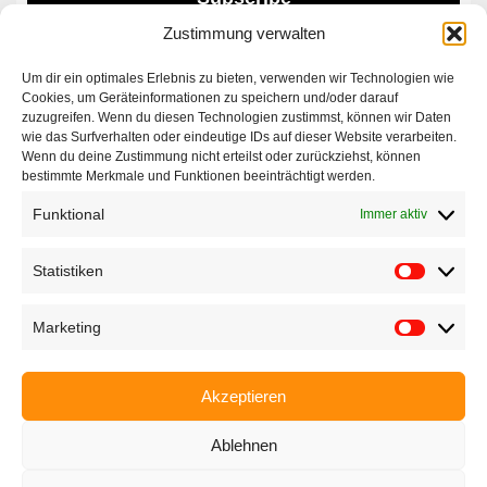
Zustimmung verwalten
Um dir ein optimales Erlebnis zu bieten, verwenden wir Technologien wie
Contact|Support
Cookies, um Geräteinformationen zu speichern und/oder darauf
zuzugreifen. Wenn du diesen Technologien zustimmst, können wir Daten
wie das Surfverhalten oder eindeutige IDs auf dieser Website verarbeiten.
Ettlinger Straße 59, 76137 Karlsruhe, Germany
Wenn du deine Zustimmung nicht erteilst oder zurückziehst, können
bestimmte Merkmale und Funktionen beeinträchtigt werden.
+49 721 668004230
Funktional
Immer aktiv
Statistiken
Marketing
Startseite
Unternehmen
Akzeptieren
Produkte
Ablehnen
Anwendungen
EyeCademy