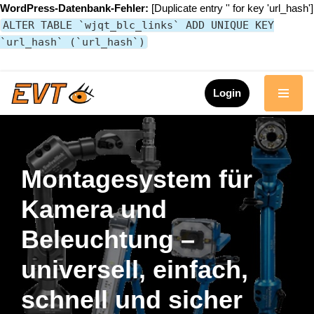
WordPress-Datenbank-Fehler:
[Duplicate entry '' for key 'url_hash']
ALTER TABLE `wjqt_blc_links` ADD UNIQUE KEY
`url_hash` (`url_hash`)
Login
Zum
Inhalt
springen
Montagesystem für
Kamera und
Beleuchtung –
universell, einfach,
schnell und sicher