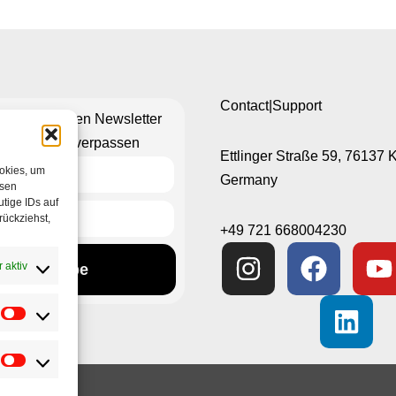
Contact|Support
n Sie unseren Newsletter
hts mehr zu verpassen
Ettlinger Straße 59, 76137 
ookies, um
Germany
esen
tige IDs auf
rückziehst,
+49 721 668004230
 aktiv
Subscribe