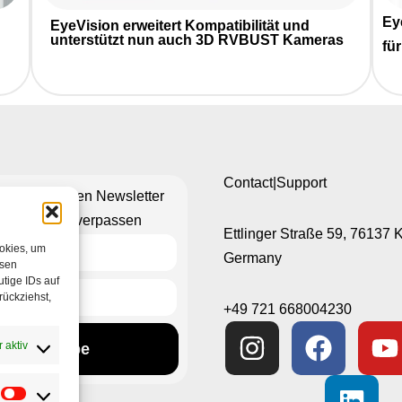
Ey
EyeVision erweitert Kompatibilität und
unterstützt nun auch 3D RVBUST Kameras
fü
Contact|Support
n Sie unseren Newsletter
hts mehr zu verpassen
Ettlinger Straße 59, 76137 
ookies, um
Germany
esen
tige IDs auf
rückziehst,
+49 721 668004230
 aktiv
Subscribe