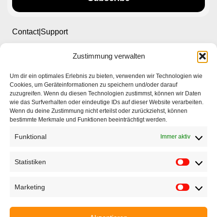
Contact|Support
Zustimmung verwalten
Ettlinger Straße 59, 76137 Karlsruhe, Germany
Um dir ein optimales Erlebnis zu bieten, verwenden wir Technologien wie
+49 721 668004230
Cookies, um Geräteinformationen zu speichern und/oder darauf
zuzugreifen. Wenn du diesen Technologien zustimmst, können wir Daten
wie das Surfverhalten oder eindeutige IDs auf dieser Website verarbeiten.
Wenn du deine Zustimmung nicht erteilst oder zurückziehst, können
bestimmte Merkmale und Funktionen beeinträchtigt werden.
Funktional
Immer aktiv
Startseite
Unternehmen
Statistiken
Produkte
Marketing
Anwendungen
EyeCademy