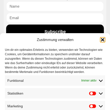
Subscribe
Zustimmung verwalten
Um dir ein optimales Erlebnis zu bieten, verwenden wir Technologien wie
Contact|Support
Cookies, um Geräteinformationen zu speichern und/oder darauf
zuzugreifen. Wenn du diesen Technologien zustimmst, können wir Daten
wie das Surfverhalten oder eindeutige IDs auf dieser Website verarbeiten.
Ettlinger Straße 59, 76137 Karlsruhe, Germany
Wenn du deine Zustimmung nicht erteilst oder zurückziehst, können
bestimmte Merkmale und Funktionen beeinträchtigt werden.
+49 721 668004230
Funktional
Immer aktiv
Statistiken
Marketing
Startseite