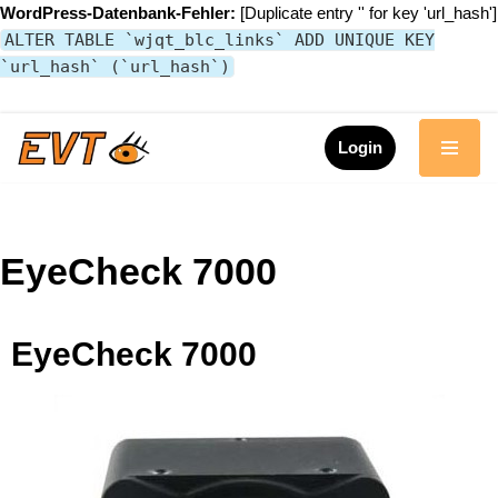
WordPress-Datenbank-Fehler:
[Duplicate entry '' for key 'url_hash']
ALTER TABLE `wjqt_blc_links` ADD UNIQUE KEY
`url_hash` (`url_hash`)
Login
Zum
Inhalt
springen
EyeCheck 7000
EyeCheck 7000