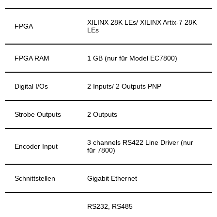
XILINX 28K LEs/ XILINX Artix-7 28K
FPGA
LEs
FPGA RAM
1 GB (nur für Model EC7800)
Digital I/Os
2 Inputs/ 2 Outputs PNP
Strobe Outputs
2 Outputs
3 channels RS422 Line Driver (nur
Encoder Input
für 7800)
Schnittstellen
Gigabit Ethernet
RS232, RS485