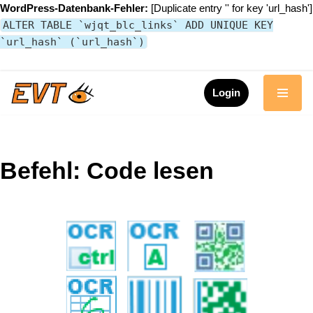
WordPress-Datenbank-Fehler:
[Duplicate entry '' for key 'url_hash']
ALTER TABLE `wjqt_blc_links` ADD UNIQUE KEY
`url_hash` (`url_hash`)
Login
Zum
Inhalt
springen
Befehl: Code lesen