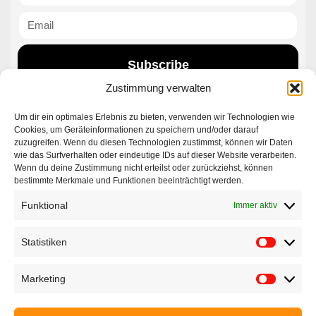
Subscribe
Zustimmung verwalten
Um dir ein optimales Erlebnis zu bieten, verwenden wir Technologien wie
Contact|Support
Cookies, um Geräteinformationen zu speichern und/oder darauf
zuzugreifen. Wenn du diesen Technologien zustimmst, können wir Daten
wie das Surfverhalten oder eindeutige IDs auf dieser Website verarbeiten.
Ettlinger Straße 59, 76137 Karlsruhe, Germany
Wenn du deine Zustimmung nicht erteilst oder zurückziehst, können
bestimmte Merkmale und Funktionen beeinträchtigt werden.
+49 721 668004230
Funktional
Immer aktiv
Statistiken
Marketing
Startseite
Unternehmen