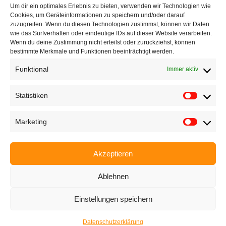
Um dir ein optimales Erlebnis zu bieten, verwenden wir Technologien wie
+49 721 668004230
Cookies, um Geräteinformationen zu speichern und/oder darauf
zuzugreifen. Wenn du diesen Technologien zustimmst, können wir Daten
wie das Surfverhalten oder eindeutige IDs auf dieser Website verarbeiten.
Wenn du deine Zustimmung nicht erteilst oder zurückziehst, können
bestimmte Merkmale und Funktionen beeinträchtigt werden.
Funktional
Immer aktiv
Startseite
Unternehmen
Statistiken
Produkte
Marketing
Anwendungen
EyeCademy
Akzeptieren
Partnershop
Ablehnen
News
Einstellungen speichern
Impressum
Datenschutzerklärung
AGB
Karriere
Datenschutzerklärung
Neve
| Präsentiert von
WordPress