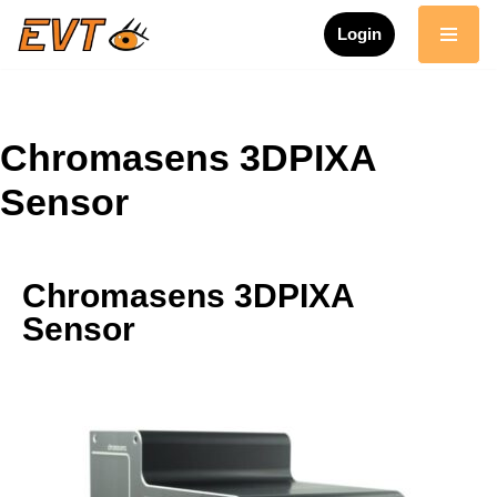
Login
Zum
Inhalt
springen
Chromasens 3DPIXA
Sensor
Chromasens 3DPIXA
Sensor