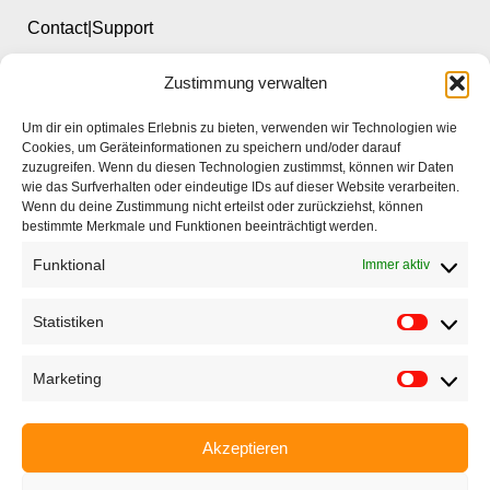
Contact|Support
Zustimmung verwalten
Ettlinger Straße 59, 76137 Karlsruhe, Germany
Um dir ein optimales Erlebnis zu bieten, verwenden wir Technologien wie
+49 721 668004230
Cookies, um Geräteinformationen zu speichern und/oder darauf
zuzugreifen. Wenn du diesen Technologien zustimmst, können wir Daten
wie das Surfverhalten oder eindeutige IDs auf dieser Website verarbeiten.
Wenn du deine Zustimmung nicht erteilst oder zurückziehst, können
bestimmte Merkmale und Funktionen beeinträchtigt werden.
Funktional
Immer aktiv
Startseite
Unternehmen
Statistiken
Produkte
Marketing
Anwendungen
EyeCademy
Akzeptieren
Partnershop