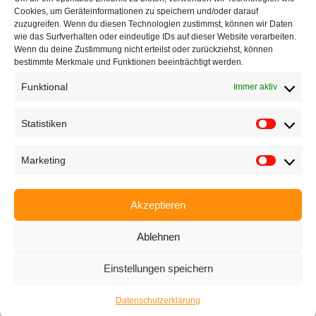
Cookies, um Geräteinformationen zu speichern und/oder darauf
zuzugreifen. Wenn du diesen Technologien zustimmst, können wir Daten
wie das Surfverhalten oder eindeutige IDs auf dieser Website verarbeiten.
Contact|Support
Wenn du deine Zustimmung nicht erteilst oder zurückziehst, können
bestimmte Merkmale und Funktionen beeinträchtigt werden.
Ettlinger Straße 59, 76137 Karlsruhe, Germany
Funktional
Immer aktiv
+49 721 668004230
Statistiken
Marketing
Startseite
Akzeptieren
Unternehmen
Ablehnen
Produkte
Einstellungen speichern
Anwendungen
Datenschutzerklärung
EyeCademy