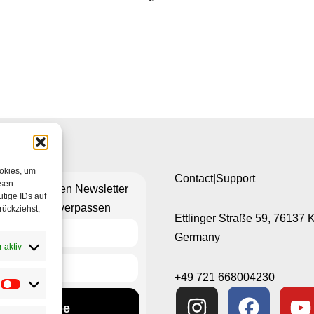
ookies, um
Contact|Support
esen
n Sie unseren Newsletter
tige IDs auf
hts mehr zu verpassen
rückziehst,
Ettlinger Straße 59, 76137 
Germany
 aktiv
+49 721 668004230
Subscribe