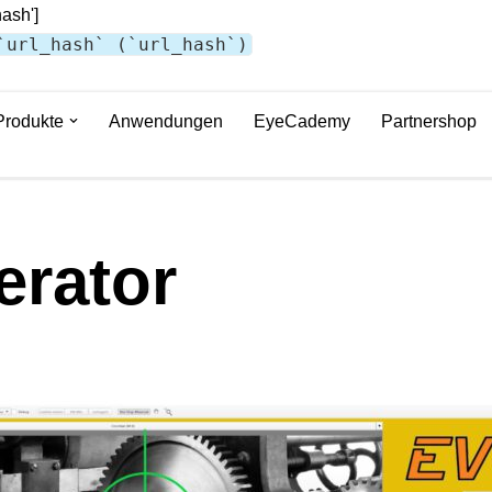
hash']
`url_hash` (`url_hash`)
Produkte
Anwendungen
EyeCademy
Partnershop
erator