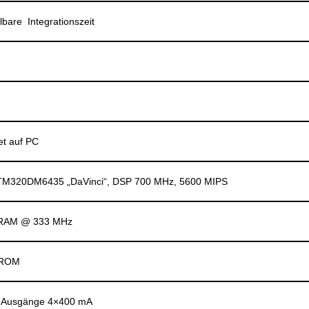
llbare Integrationszeit
et auf PC
 TM320DM6435 „DaVinci“, DSP 700 MHz, 5600 MIPS
-RAM @ 333 MHz
PROM
e, Ausgänge 4×400 mA