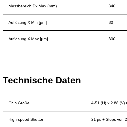
Messbereich Dx Max (mm)
340
Auflösung X Min [µm]
80
Auflösung X Max [µm]
300
Technische Daten
Chip Größe
4-51 (H) x 2.88 (V
High-speed Shutter
21 µs + Steps von 