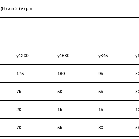
 (H) x 5.3 (V) µm
y1230
y1630
y845
y
175
160
95
8
75
50
55
3
20
15
15
1
70
55
80
5