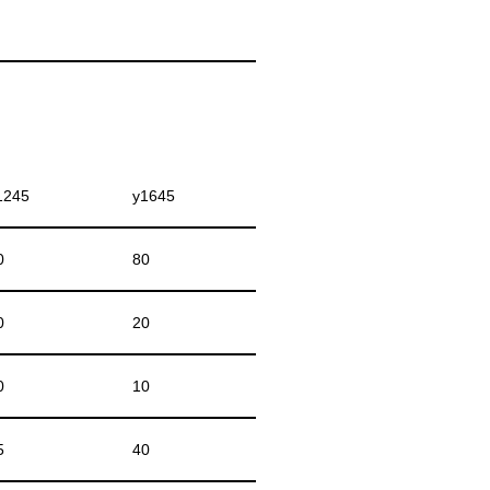
1245
y1645
0
80
0
20
0
10
5
40