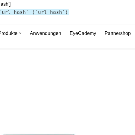
hash']
`url_hash` (`url_hash`)
Produkte
Anwendungen
EyeCademy
Partnershop