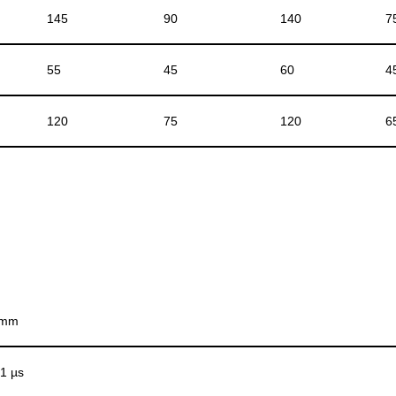
145
90
140
7
55
45
60
4
120
75
120
6
) mm
21 µs