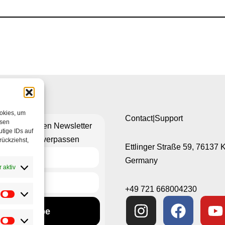
ookies, um
Contact|Support
esen
n Sie unseren Newsletter
tige IDs auf
hts mehr zu verpassen
rückziehst,
Ettlinger Straße 59, 76137 
Germany
 aktiv
+49 721 668004230
Subscribe