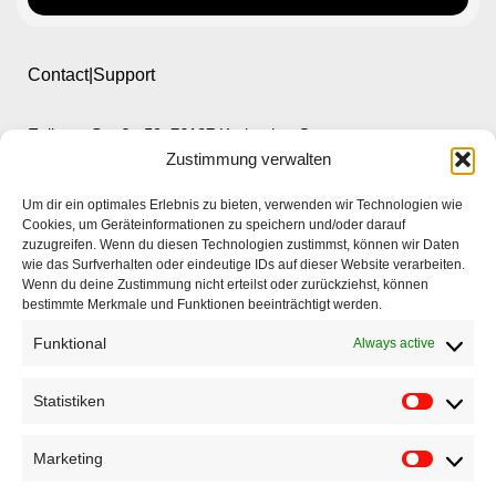
Contact|Support
Ettlinger Straße 59, 76137 Karlsruhe, Germany
Zustimmung verwalten
+49 721 668004230
Um dir ein optimales Erlebnis zu bieten, verwenden wir Technologien wie
Cookies, um Geräteinformationen zu speichern und/oder darauf
zuzugreifen. Wenn du diesen Technologien zustimmst, können wir Daten
wie das Surfverhalten oder eindeutige IDs auf dieser Website verarbeiten.
Wenn du deine Zustimmung nicht erteilst oder zurückziehst, können
bestimmte Merkmale und Funktionen beeinträchtigt werden.
Home
Funktional
Always active
Company
Products
Statistiken
Applications
Marketing
EyeCademy