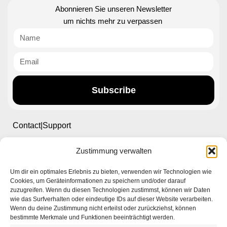
Abonnieren Sie unseren Newsletter
um nichts mehr zu verpassen
Subscribe
Contact|Support
Zustimmung verwalten
Ettlinger Straße 59, 76137 Karlsruhe, Germany
Um dir ein optimales Erlebnis zu bieten, verwenden wir Technologien wie
+49 721 668004230
Cookies, um Geräteinformationen zu speichern und/oder darauf
zuzugreifen. Wenn du diesen Technologien zustimmst, können wir Daten
wie das Surfverhalten oder eindeutige IDs auf dieser Website verarbeiten.
Wenn du deine Zustimmung nicht erteilst oder zurückziehst, können
bestimmte Merkmale und Funktionen beeinträchtigt werden.