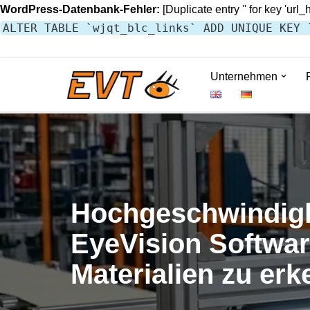
WordPress-Datenbank-Fehler:
[Duplicate entry '' for key 'url_
ALTER TABLE `wjqt_blc_links` ADD UNIQUE KEY 
Unternehmen
Zum
Inhalt
springen
Hochgeschwindigke
EyeVision Software
Materialien zu er