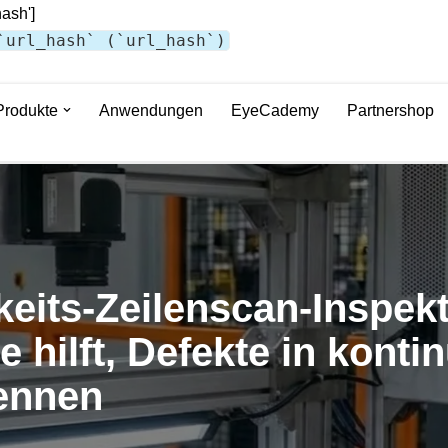
hash']
`url_hash` (`url_hash`)
Produkte
Anwendungen
EyeCademy
Partnershop
its-Zeilenscan-Inspekt
 hilft, Defekte in kontin
kennen