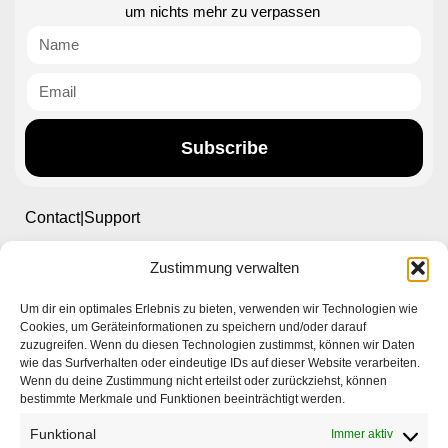
um nichts mehr zu verpassen
Subscribe
Contact|Support
Zustimmung verwalten
Ettlinger Straße 59, 76137 Karlsruhe, Germany
Um dir ein optimales Erlebnis zu bieten, verwenden wir Technologien wie
+49 721 668004230
Cookies, um Geräteinformationen zu speichern und/oder darauf
zuzugreifen. Wenn du diesen Technologien zustimmst, können wir Daten
wie das Surfverhalten oder eindeutige IDs auf dieser Website verarbeiten.
Wenn du deine Zustimmung nicht erteilst oder zurückziehst, können
bestimmte Merkmale und Funktionen beeinträchtigt werden.
Funktional
Immer aktiv
Startseite