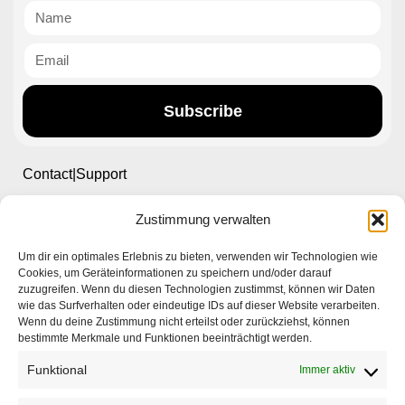
Subscribe
Contact|Support
Zustimmung verwalten
Ettlinger Straße 59, 76137 Karlsruhe, Germany
Um dir ein optimales Erlebnis zu bieten, verwenden wir Technologien wie
+49 721 668004230
Cookies, um Geräteinformationen zu speichern und/oder darauf
zuzugreifen. Wenn du diesen Technologien zustimmst, können wir Daten
wie das Surfverhalten oder eindeutige IDs auf dieser Website verarbeiten.
Wenn du deine Zustimmung nicht erteilst oder zurückziehst, können
bestimmte Merkmale und Funktionen beeinträchtigt werden.
Funktional
Immer aktiv
Startseite