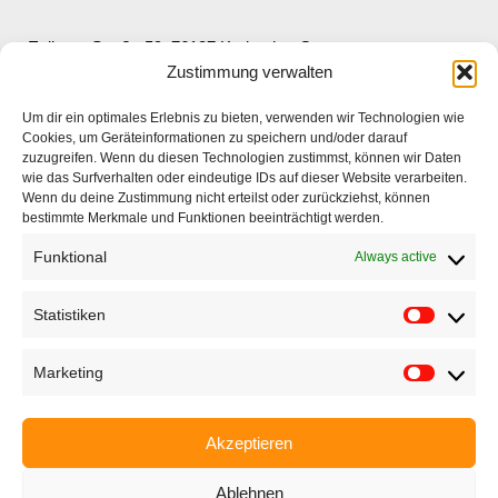
Ettlinger Straße 59, 76137 Karlsruhe, Germany
Zustimmung verwalten
+49 721 668004230
Um dir ein optimales Erlebnis zu bieten, verwenden wir Technologien wie
Cookies, um Geräteinformationen zu speichern und/oder darauf
zuzugreifen. Wenn du diesen Technologien zustimmst, können wir Daten
wie das Surfverhalten oder eindeutige IDs auf dieser Website verarbeiten.
Wenn du deine Zustimmung nicht erteilst oder zurückziehst, können
bestimmte Merkmale und Funktionen beeinträchtigt werden.
Home
Funktional
Always active
Company
Products
Statistiken
Applications
Marketing
EyeCademy
Partnershop
Akzeptieren
News
Ablehnen