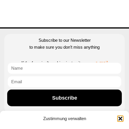
Subscribe to our Newsletter
to make sure you don’t miss anything
If the form isn’t working just write us an
e-mail
Subscribe
Zustimmung verwalten
Contact|Support