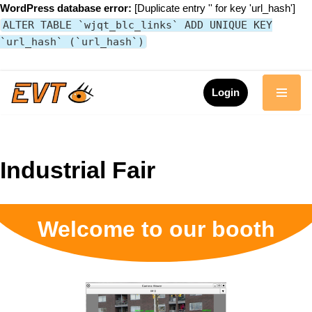
WordPress database error:
[Duplicate entry '' for key 'url_hash']
ALTER TABLE `wjqt_blc_links` ADD UNIQUE KEY
`url_hash` (`url_hash`)
Login
Skip
to
content
Industrial Fair
Welcome to our booth