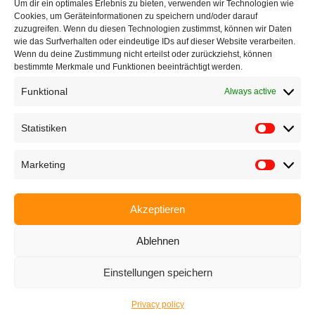
Um dir ein optimales Erlebnis zu bieten, verwenden wir Technologien wie
Cookies, um Geräteinformationen zu speichern und/oder darauf
zuzugreifen. Wenn du diesen Technologien zustimmst, können wir Daten
Ettlinger Straße 59, 76137 Karlsruhe, Germany
wie das Surfverhalten oder eindeutige IDs auf dieser Website verarbeiten.
Wenn du deine Zustimmung nicht erteilst oder zurückziehst, können
bestimmte Merkmale und Funktionen beeinträchtigt werden.
+49 721 668004230
Funktional
Always active
Statistiken
Home
Marketing
Company
Products
Akzeptieren
Applications
Ablehnen
EyeCademy
Einstellungen speichern
Partnershop
News
Privacy policy