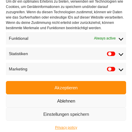
Um dir ein optimales Erlebnis zu bieten, verwenden wir Technologien wie
Cookies, um Geräteinformationen zu speichern und/oder darauf
zuzugreifen. Wenn du diesen Technologien zustimmst, können wir Daten
wie das Surfverhalten oder eindeutige IDs auf dieser Website verarbeiten.
Contact|Support
Wenn du deine Zustimmung nicht erteilst oder zurückziehst, können
bestimmte Merkmale und Funktionen beeinträchtigt werden.
Funktional
Ettlinger Straße 59, 76137 Karlsruhe, Germany
Always active
Statistiken
+49 721 668004230
Marketing
Home
Akzeptieren
Company
Ablehnen
Products
Einstellungen speichern
Applications
Privacy policy
EyeCademy